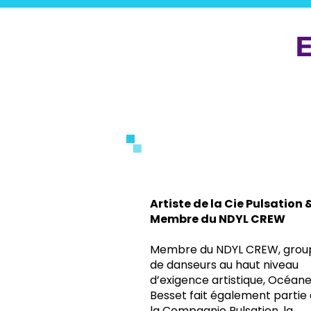
E
1
Artiste de la Cie Pulsation 
Membre du NDYL CREW
Membre du NDYL CREW, grou
de danseurs au haut niveau
d’exigence artistique, Océan
Besset fait également partie
la Compagnie Pulsation, la