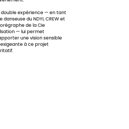
 double expérience — en tant
e danseuse du NDYL CREW et
orégraphe de la Cie
lsation — lui permet
apporter une vision sensible
 exigeante à ce projet
itatif.