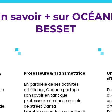
n savoir + sur OCÉAN
BESSET
2
&
Professeure & Transmettrice
Un
d
En parallèle de ses activités
pe
artistiques, Océane partage
En
son savoir en tant que
d’
e
professeure de danse au sein
un
 de
de Street Danza.
ar
Membre essentielle du collectif
l’