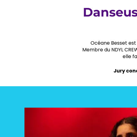
Danseus
Océane Besset est u
Membre du NDYL CREW, p
elle f
​Jury co