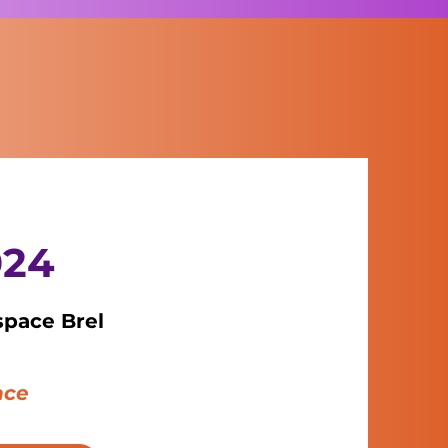
024
space Brel
nce