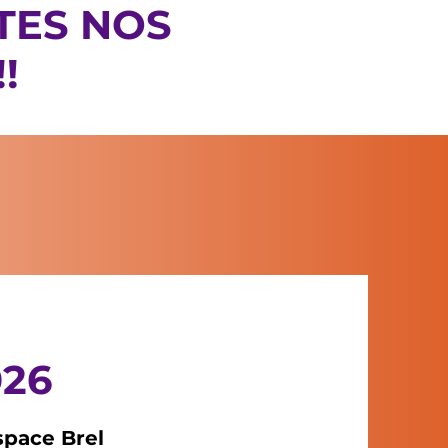
TES NOS
!!
26
space Brel