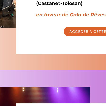
(Castanet-Tolosan)
en faveur de Gala de Rêves
ACCEDER A CETTE